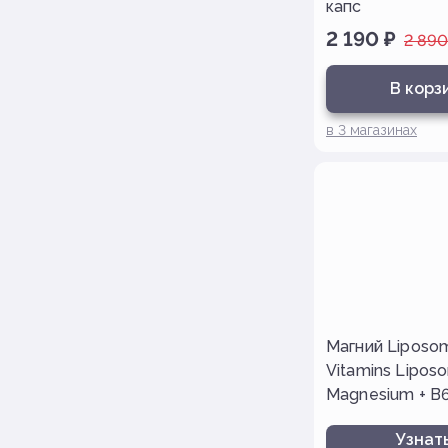
капс
2 190
₽
2 890
В корз
в
3
магазинах
Магний Liposo
Vitamins Lipos
Magnesium + B6
Узнать