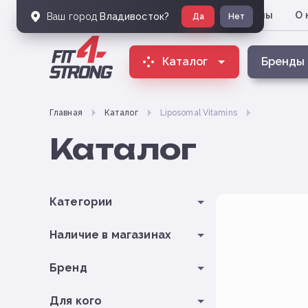
Магазины
О 
Владивосток
Ваш город
Владивосток
?
Да
Нет
Каталог
Бренды
Главная
Каталог
Liposomal Vitamins
Каталог
Категории
Наличие в магазинах
Бренд
Для кого