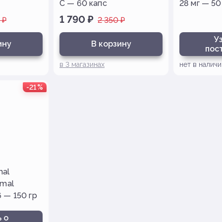
C — 60 капс
28 мг — 50
1 790
₽
₽
2 350
₽
У
ину
В корзину
пос
в
3
магазинах
нет в наличи
-21%
mal
omal
 — 150 гр
 о