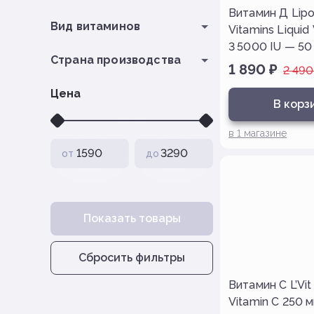
Витамин Д Lip
Вид витаминов
Vitamins Liquid
3 5000 IU — 50
Страна производства
1 890
₽
2 490
Цена
В корз
в
1
магазине
от
до
Показать товары
Сбросить фильтры
Витамин С L’Vit
Vitamin C 250 м