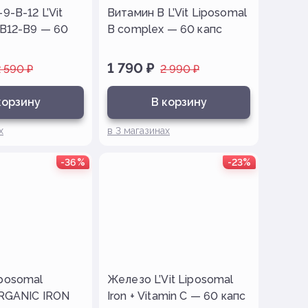
9-B-12 L’Vit
Витамин B L’Vit Liposomal
 B12-B9 — 60
B complex — 60 капс
1 790
₽
2 590
₽
2 990
₽
корзину
В корзину
х
в
3
магазинах
-36%
-23%
posomal
Железо L’Vit Liposomal
ORGANIC IRON
Iron + Vitamin C — 60 капс