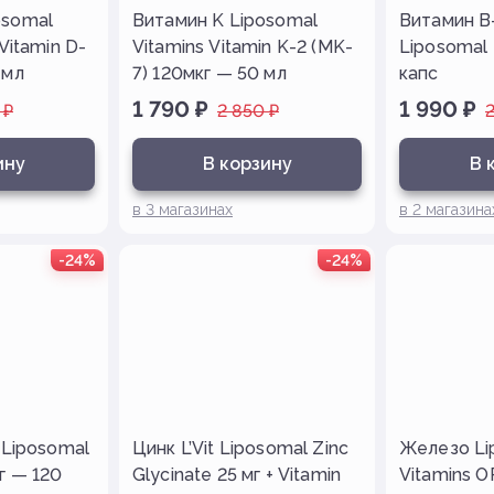
osomal
Витамин K Liposomal
Витамин B-
 Vitamin D-
Vitamins Vitamin K-2 (MK-
Liposomal
 мл
7) 120мкг — 50 мл
капс
1 790
₽
1 990
₽
₽
2 850
₽
ину
В корзину
В 
в
3
магазинах
в
2
магазина
-24%
-24%
 Liposomal
Цинк L’Vit Liposomal Zinc
Железо Li
г — 120
Glycinate 25 мг + Vitamin
Vitamins 