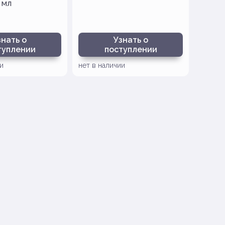
 мл
знать о
Узнать о
туплении
поступлении
и
нет в наличии