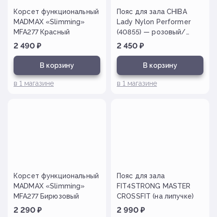
Корсет функциональный
Пояс для зала CHIBA
MADMAX «Slimming»
Lady Nylon Performer
MFA277 Красный
(40855) — розовый/
нейлон (на липучке)
2 490
₽
2 450
₽
В корзину
В корзину
в
1
магазине
в
1
магазине
Корсет функциональный
Пояс для зала
MADMAX «Slimming»
FIT4STRONG MASTER
MFA277 Бирюзовый
CROSSFIT (на липучке)
2 290
₽
2 990
₽