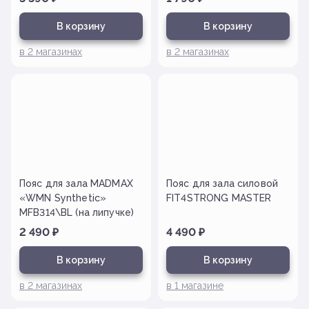
В корзину
В корзину
в
2
магазинах
в
2
магазинах
Пояс для зала MADMAX
Пояс для зала силовой
«WMN Synthetic»
FIT4STRONG MASTER
MFB314\BL (на липучке)
2 490
₽
4 490
₽
В корзину
В корзину
в
2
магазинах
в
1
магазине