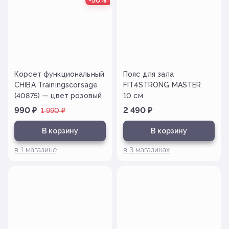
-50%
Корсет функциональный
Пояс для зала
CHIBA Trainingscorsage
FIT4STRONG MASTER
(40875) — цвет розовый
10 см
990
₽
2 490
₽
1 990
₽
В корзину
В корзину
в
1
магазине
в
3
магазинах