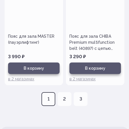
Пояс для зала MASTER
Пояс для зала CHIBA
(пауэрлифтинг)
Premium multifunction
belt (40897) c цепью
на пряжке
3 990
₽
3 290
₽
В корзину
В корзину
в
2
магазинах
в
2
магазинах
1
2
3