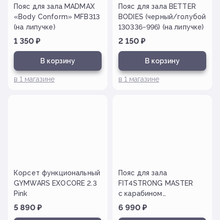
Пояс для зала MADMAX
Пояс для зала BETTER
«Body Conform» MFB313
BODIES (черный/голубой
(на липучке)
130336−996) (на липучке)
1 350
₽
2 150
₽
В корзину
В корзину
в
1
магазине
в
1
магазине
Корсет функциональный
Пояс для зала
GYMWARS EXOCORE 2.3
FIT4STRONG MASTER
Pink
с карабином
(пауэрлифтинг)
5 890
₽
6 990
₽