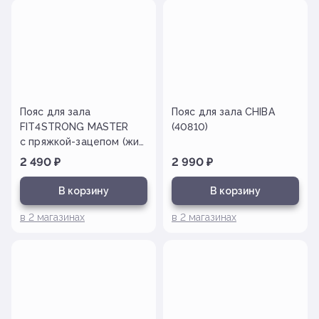
Пояс для зала
Пояс для зала CHIBA
FIT4STRONG MASTER
(40810)
с пряжкой-зацепом (жим
лежа)
2 490
₽
2 990
₽
В корзину
В корзину
в
2
магазинах
в
2
магазинах