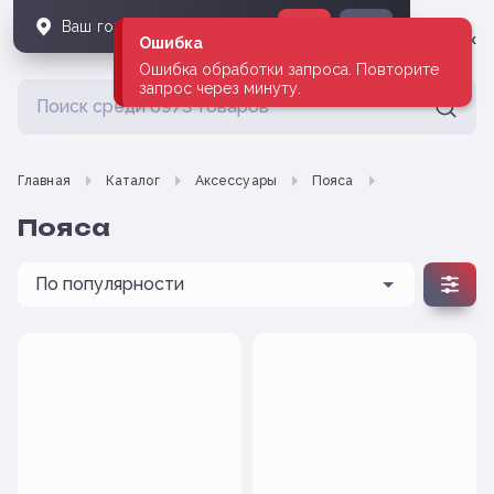
Ваш город
Владивосток
?
Да
Нет
Владивосток
Ошибка
Ошибка обработки запроса. Повторите
запрос через минуту.
Главная
Каталог
Аксессуары
Пояса
Пояса