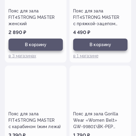
Пояс для зала
Пояс для зала
FIT4STRONG MASTER
FIT4STRONG MASTER
женский
с пряжкой-зацепом
(пауэрлифтинг)
2 890
₽
4 490
₽
В корзину
В корзину
в
3
магазинах
в
1
магазине
Пояс для зала
Пояс для зала Gorilla
FIT4STRONG MASTER
Wear «Women Belt»
с карабином (жим лежа)
GW-99801\BK-PEP
(на липучке)
3 390
₽
1 790
₽