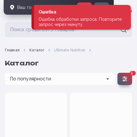
Ваш город
Владивосток
?
Да
Нет
Владивосток
Ошибка
Ошибка обработки запроса. Повторите
запрос через минуту.
Главная
Каталог
Ultimate Nutrition
Каталог
1