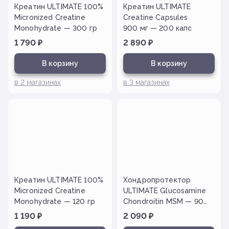
Креатин ULTIMATE 100%
Креатин ULTIMATE
Micronized Creatine
Creatine Capsules
Monohydrate — 300 гр
900 мг — 200 капс
1 790
₽
2 890
₽
В корзину
В корзину
в
2
магазинах
в
3
магазинах
Креатин ULTIMATE 100%
Хондропротектор
Micronized Creatine
ULTIMATE Glucosamine
Monohydrate — 120 гр
Chondroitin MSM — 90
таб.
1 190
₽
2 090
₽