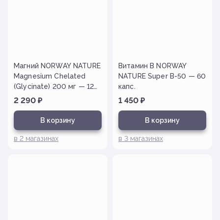
Магний NORWAY NATURE
Витамин B NORWAY
Magnesium Chelated
NATURE Super B-50 — 60
(Glycinate) 200 мг — 120
капс.
таб.
2 290
₽
1 450
₽
В корзину
В корзину
в
2
магазинах
в
3
магазинах