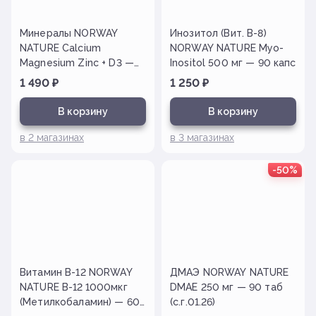
Минералы NORWAY
Инозитол (Вит. B-8)
NATURE Calcium
NORWAY NATURE Myo-
Magnesium Zinc + D3 —
Inositol 500 мг — 90 капс
90 таб
1 490
₽
1 250
₽
В корзину
В корзину
в
2
магазинах
в
3
магазинах
-50%
Витамин B-12 NORWAY
ДМАЭ NORWAY NATURE
NATURE B-12 1000мкг
DMAE 250 мг — 90 таб
(Метилкобаламин) — 60
(с.г.01.26)