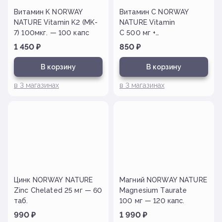
Витамин K NORWAY
Витамин С NORWAY
NATURE Vitamin K2 (MK-
NATURE Vitamin
7) 100мкг. — 100 капс
C 500 мг +
Bioflavonoids — 60 таб
1 450
₽
850
₽
В корзину
В корзину
в
3
магазинах
в
3
магазинах
Цинк NORWAY NATURE
Магний NORWAY NATURE
Zinc Chelated 25 мг — 60
Magnesium Taurate
таб.
100 мг — 120 капс.
990
₽
1 990
₽