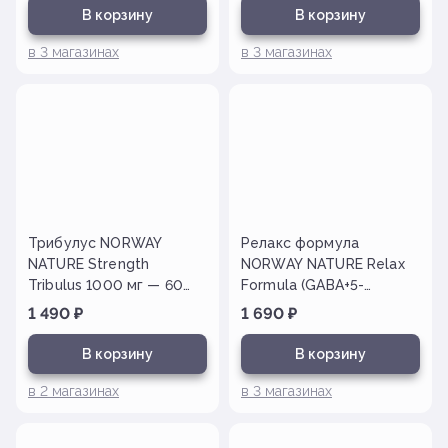
В корзину
В корзину
в
3
магазинах
в
3
магазинах
Трибулус NORWAY
Релакс формула
NATURE Strength
NORWAY NATURE Relax
Tribulus 1000 мг — 60
Formula (GABA+5-
таб
HTP+Mg) — 60 капс.
1 490
₽
1 690
₽
В корзину
В корзину
в
2
магазинах
в
3
магазинах