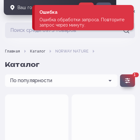
Ваш город
Владивосток
?
Да
Нет
Владивосток
Ошибка
Ошибка обработки запроса. Повторите
запрос через минуту.
Главная
Каталог
NORWAY NATURE
Каталог
1