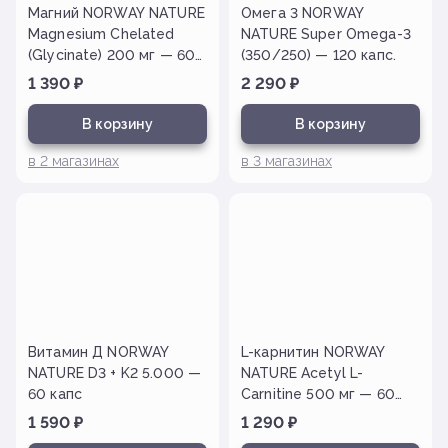
Магний NORWAY NATURE
Омега 3 NORWAY
Magnesium Chelated
NATURE Super Omega-3
(Glycinate) 200 мг — 60
(350/250) — 120 капс.
таб.
1 390
₽
2 290
₽
В корзину
В корзину
в
2
магазинах
в
3
магазинах
Витамин Д NORWAY
L-карнитин NORWAY
NATURE D3 + K2 5.000 —
NATURE Acetyl L-
60 капс
Carnitine 500 мг — 60
капс
1 590
₽
1 290
₽