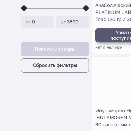
Анаболический
PLATINUM LABS
Triad 120 гр / 
от
до
Узнать
поступл
нет в наличии
Показать товары
Сбросить фильтры
Ибутаморен He
IBUTAMOREN M
60 капс (стим.