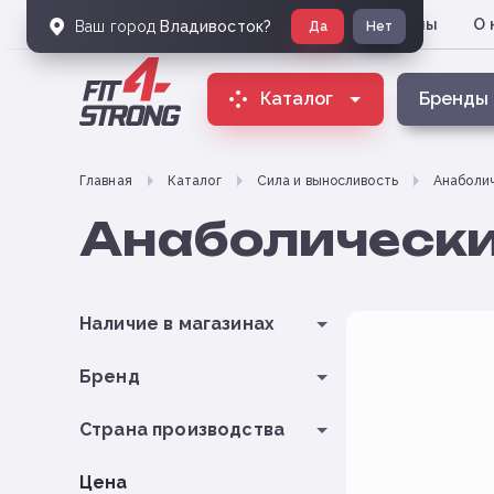
Магазины
О 
Владивосток
Ваш город
Владивосток
?
Да
Нет
Каталог
Бренды
Главная
Каталог
Сила и выносливость
Анаболи
Анаболически
Наличие в магазинах
Бренд
Страна производства
Цена