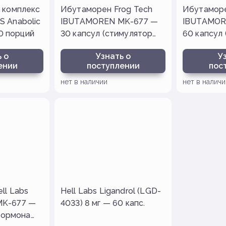
 комплекс
Ибутаморен Frog Tech
Ибутамор
 Anabolic
IBUTAMOREN MK-677 —
IBUTAMOR
30 порций
30 капсул (стимулятор
60 капсул
гормона роста)
гормона р
 о
Узнать о
У
ении
поступлении
пос
нет в наличии
нет в наличи
ll Labs
Hell Labs Ligandrol (LGD-
K-677 —
4033) 8 мг — 60 капс.
 гормона