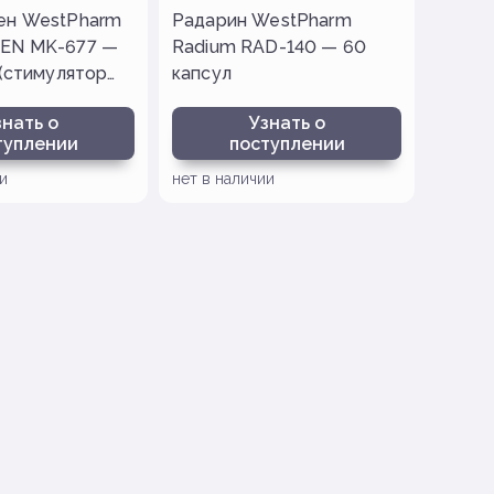
ен WestPharm
Радарин WestPharm
EN MK-677 —
Radium RAD-140 — 60
 (стимулятор
капсул
оста)
знать о
Узнать о
туплении
поступлении
и
нет в наличии