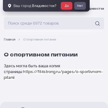
Ваш город
Владивосток
?
Да
Нет
Владивосток
Главная
О спортивном питании
О спортивном питании
Здесь могла быть ваша копия
страницы
https://fit4strong.ru/pages/o-sportivnom-
pitanii