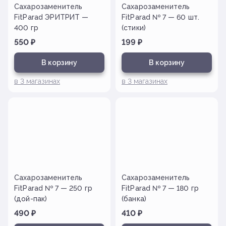
Сахарозаменитель
Сахарозаменитель
FitParad ЭРИТРИТ —
FitParad № 7 — 60 шт.
400 гр
(стики)
550
₽
199
₽
В корзину
В корзину
в
3
магазинах
в
3
магазинах
Сахарозаменитель
Сахарозаменитель
FitParad № 7 — 250 гр
FitParad № 7 — 180 гр
(дой-пак)
(банка)
490
₽
410
₽