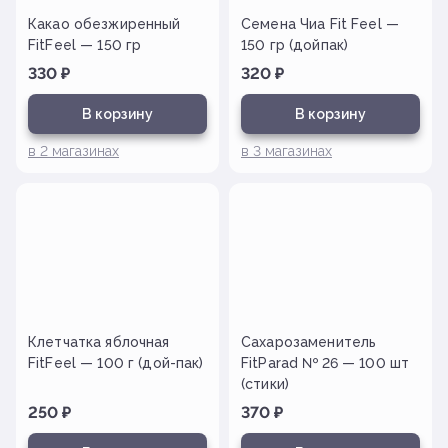
Какао обезжиренный
Семена Чиа Fit Feel —
FitFeel — 150 гр
150 гр (дойпак)
330
₽
320
₽
В корзину
В корзину
в
2
магазинах
в
3
магазинах
Клетчатка яблочная
Сахарозаменитель
FitFeel — 100 г (дой-пак)
FitParad № 26 — 100 шт
(стики)
250
₽
370
₽