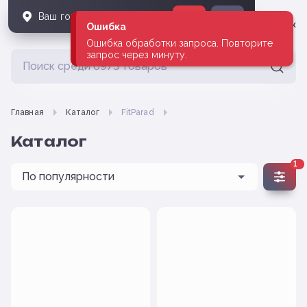
Ваш город
Владивосток
?
Да
Нет
Владивосток
Ошибка
Ошибка обработки запроса. Повторите
запрос через минуту.
Главная
Каталог
FitParad
Каталог
1