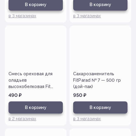
В корзину
В корзину
в
3
магазинах
в
3
магазинах
Смесь ореховая для
Сахарозаменитель
оладьев
FitParad № 7 — 500 гр
высокобелковая Fit
(дой-пак)
Active — 300 гр
490
₽
950
₽
В корзину
В корзину
в
2
магазинах
в
3
магазинах