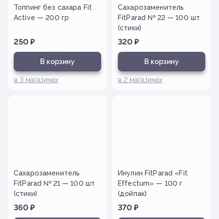
Топпинг без сахара Fit
Сахарозаменитель
Active — 200 гр
FitParad № 22 — 100 шт
(стики)
250
₽
320
₽
В корзину
В корзину
в
3
магазинах
в
2
магазинах
Сахарозаменитель
Инулин FitParad «Fit
FitParad № 21 — 100 шт
Effectum» — 100 г
(стики)
(дойпак)
360
₽
370
₽