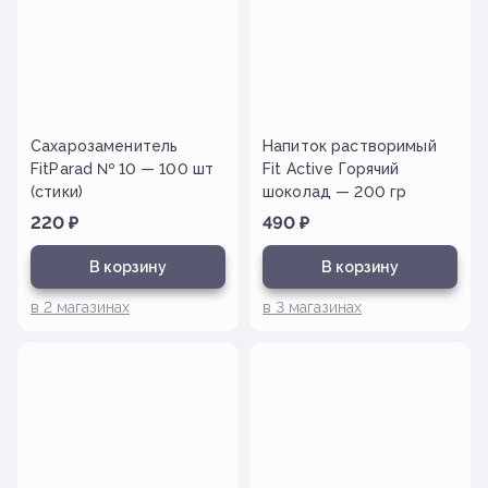
Сахарозаменитель
Напиток растворимый
FitParad № 10 — 100 шт
Fit Active Горячий
(стики)
шоколад — 200 гр
220
₽
490
₽
В корзину
В корзину
в
2
магазинах
в
3
магазинах